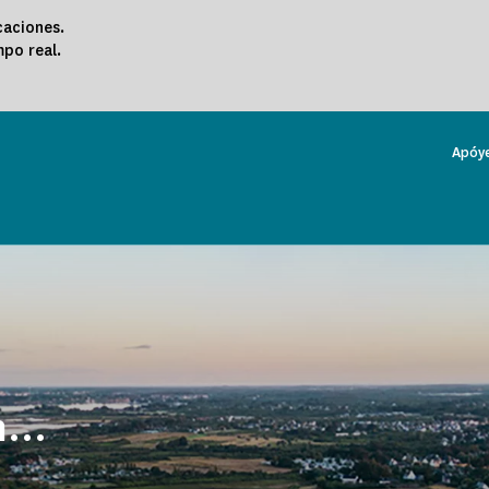
icaciones.
mpo real.
Apóy
...