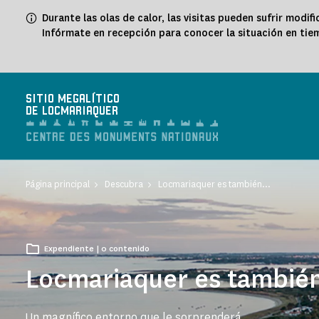
Panel de gestión de cookies
Durante las olas de calor, las visitas pueden sufrir modif
Infórmate en recepción para conocer la situación en tie
SITIO MEGALÍTICO
DE LOCMARIAQUER
Página principal
Descubra
Locmariaquer es también...
Expendiente | 0 contenido
Locmariaquer es también
Un magnífico entorno que le sorprenderá