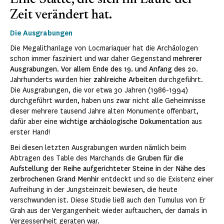
Eine Stätte, die sich im Laufe der
Zeit verändert hat.
Die Ausgrabungen
Die Megalithanlage von Locmariaquer hat die Archäologen
schon immer fasziniert und war daher Gegenstand
mehrerer
Ausgrabungen
.
Vor allem Ende des 19. und Anfang des 20.
Jahrhunderts wurden hier
zahlreiche Arbeiten
durchgeführt.
Die Ausgrabungen, die vor etwa 30 Jahren (1986-1994)
durchgeführt wurden, haben uns zwar nicht alle Geheimnisse
dieser mehrere tausend Jahre alten Monumente offenbart,
dafür aber eine
wichtige archäologische Dokumentation
aus
erster Hand!
Bei diesen letzten Ausgrabungen wurden nämlich beim
Abtragen des Table des Marchands die
Gruben für die
Aufstellung der Reihe aufgerichteter Steine in
der
Nähe des
zerbrochenen Grand Menhir
entdeckt und so die Existenz einer
Aufreihung in der Jungsteinzeit bewiesen, die heute
verschwunden ist. Diese Studie ließ auch den Tumulus von Er
Grah aus der Vergangenheit wieder auftauchen, der damals in
Vergessenheit geraten war.