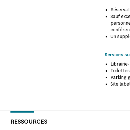
Réservat
Sauf exce
personne
conférenc
Un suppl
Services su
Librairie
Toilettes
Parking 
Site labe
RESSOURCES