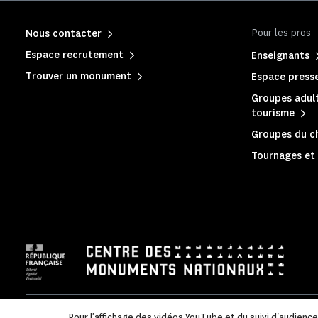
Pour les pros
Nous contacter
Espace recrutement
Enseignants
Trouver un monument
Espace press
Groupes adult
tourisme
Groupes du c
Tournages et 
Mentions légales
|
Politique de confidentialité
|
Informations
Pour l’affichage des vidéos YouTube et du suivi d'audienc