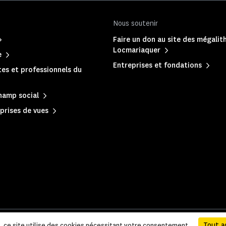
Nous soutenir
Faire un don au site des mégalit
Locmariaquer
e
Entreprises et fondations
es et professionnels du
hamp social
prises de vues
 légales et administratives
|
Plan du site
Tout a
e, ce site utilise des cookies nécessitant votre consentement