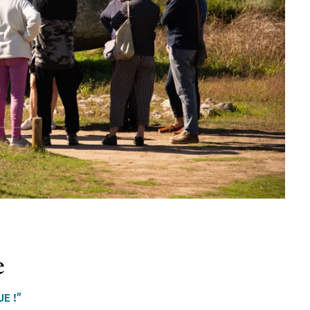
e
E !"