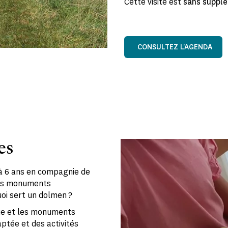
Cette visite est
sans supplé
CONSULTEZ L'AGENDA
es
 à 6 ans en compagnie de
des monuments
uoi sert un dolmen ?
que et les monuments
aptée et des activités