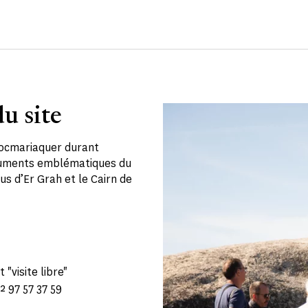
u site
 Locmariaquer durant
onuments emblématiques du
us d’Er Grah et le Cairn de
 "visite libre"
2 97 57 37 59