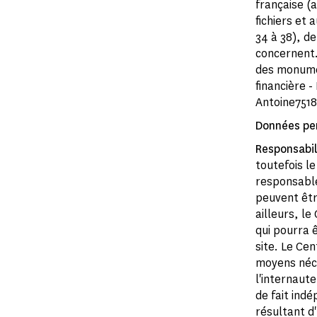
française (a
fichiers et 
34 à 38), de
concernent.
des monumen
financière -
Antoine7518
Données pe
Responsabil
toutefois l
responsable
peuvent être
ailleurs, l
qui pourra ê
site. Le Ce
moyens néce
l'internaut
de fait ind
résultant d