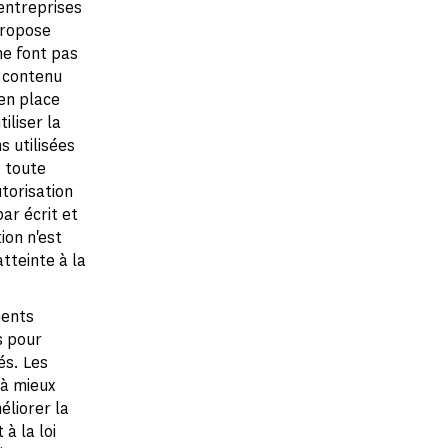
'entreprises
 propose
ne font pas
r contenu
en place
iliser la
s utilisées
; toute
utorisation
ar écrit et
ion n'est
tteinte à la
ments
s pour
és. Les
 à mieux
éliorer la
à la loi