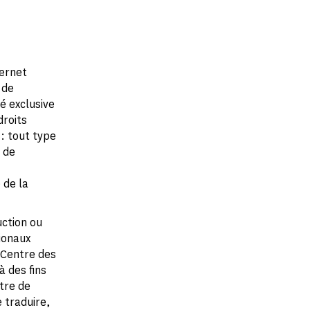
ternet
 de
é exclusive
droits
: tout type
 de
 de la
uction ou
ionaux
 Centre des
 des fins
utre de
 traduire,