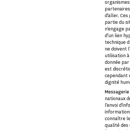
organismes p
partenaires.
d'aller. Ce
partie du s
n'engage pa
d'un lien hy
technique du
ne doivent l
utilisation 
donnée par 
est discrét
cependant d
dignité hum
Messagerie
nationaux d
l'envoi d'i
informations
connaître le
qualité des