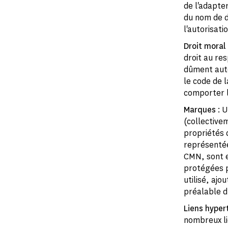
de l'adapte
du nom de d
l'autorisat
Droit moral
droit au res
dûment auto
le code de l
comporter l
Marques
: U
(collective
propriétés 
représentée
CMN, sont en
protégées pa
utilisé, ajo
préalable du
Liens hyper
nombreux lie