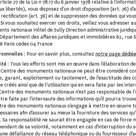
rticle 27 de la Loi n 78.17 du 6 janvier 1978 relative à l'informa
aux libertés), vous disposez d'un droit d'opposition (art. 26) d'
 rectification (art. 36) et de suppression des données qui vou
Si vous souhaitez exercer ces droits, veillez vous adresser au
ts nationaux Hôtel de Sully Direction administrative juridiqu
 Département des affaires juridiques et immobilières 62, rue S
6 Paris cedex 04 France
rsonnelles
: Pour en savoir plus, consultez
notre page dédié
ité
: Tous les efforts sont mis en œuvre dans l'élaboration d
e Centre des monuments nationaux ne peut être considéré c
, garant, explicitement ou tacitement, de l'exactitude des c
 créés ainsi que de l'utilisation qui en sera faite par les inte
e Centre des monuments nationaux n'est pas responsable de l'u
tre faite par l'internaute des informations qu'il pourra trouve
ntre des monuments nationaux s'engage à mettre en œuvre to
ssaires afin d'assurer au mieux la fourniture des services qu'
e. Sa responsabilité ne saurait être engagée en cas de force 
épendant de sa volonté, notamment en cas d'interruption du s
'une défaillance du réseau téléphonique ou du fournisseur d'a