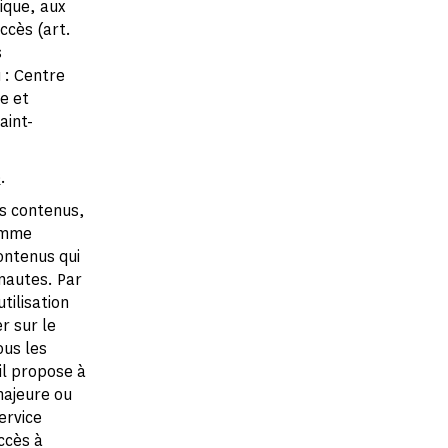
tique, aux
accès (art.
s
 : Centre
e et
aint-
e
.
es contenus,
omme
ontenus qui
rnautes. Par
tilisation
r sur le
us les
il propose à
majeure ou
ervice
ccès à