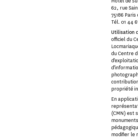
Hôtel de Su
62, rue Sai
75186 Paris
Tél. 01 44 6
Utilisation 
officiel du
Locmariaque
du Centre d
d'exploitat
d'informati
photographi
contribution
propriété in
En applicati
représentat
(CMN) est s
monuments n
pédagogiques
modifier le