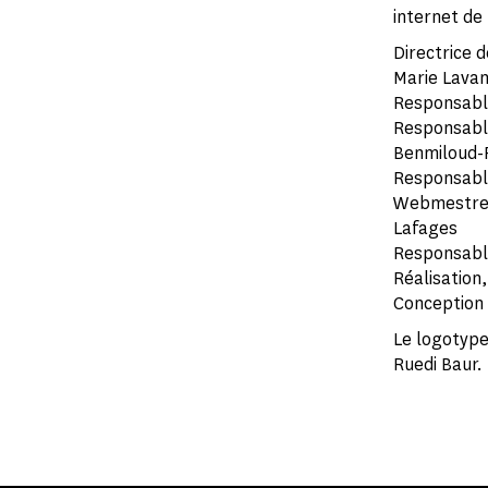
internet de 
Directrice d
Marie Lavan
Responsable
Responsable
Benmiloud-
Responsable 
Webmestres é
Lafages
Responsable
Réalisation
Conception 
Le logotype
Ruedi Baur.