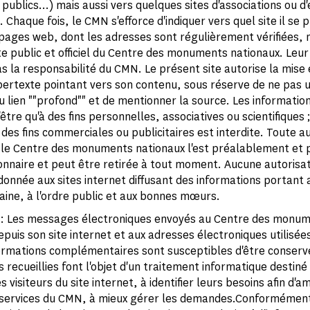
ublics...) mais aussi vers quelques sites d'associations ou d
 Chaque fois, le CMN s'efforce d'indiquer vers quel site il se
s pages web, dont les adresses sont régulièrement vérifiées, 
ite public et officiel du Centre des monuments nationaux. Leu
s la responsabilité du CMN. Le présent site autorise la mise 
pertexte pointant vers son contenu, sous réserve de ne pas ut
 lien ""profond"" et de mentionner la source. Les information
'être qu'à des fins personnelles, associatives ou scientifiques 
à des fins commerciales ou publicitaires est interdite. Toute a
le Centre des monuments nationaux l'est préalablement et p
ionnaire et peut être retirée à tout moment. Aucune autorisat
onnée aux sites internet diffusant des informations portant a
aine, à l'ordre public et aux bonnes mœurs.
: Les messages électroniques envoyés au Centre des monu
epuis son site internet et aux adresses électroniques utilisée
nformations complémentaires sont susceptibles d'être conserv
 recueillies font l'objet d'un traitement informatique destiné
s visiteurs du site internet, à identifier leurs besoins afin d'am
 services du CMN, à mieux gérer les demandes.Conformément 