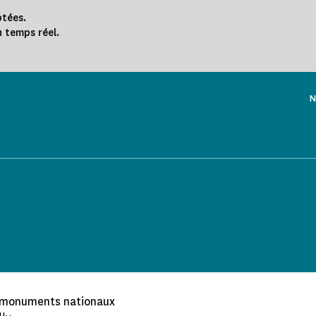
ptées.
n temps réel.
N
 monuments nationaux