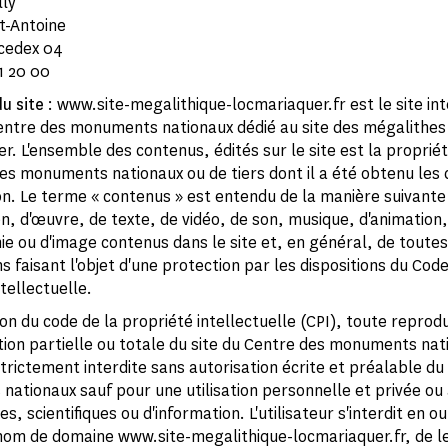
lly
nt-Antoine
 cedex 04
1 20 00
du site
: www.site-megalithique-locmariaquer.fr est le site in
 Centre des monuments nationaux dédié au site des mégalithes
r. L'ensemble des contenus, édités sur le site est la propriét
es monuments nationaux ou de tiers dont il a été obtenu les 
ion. Le terme « contenus » est entendu de la manière suivante 
on, d'œuvre, de texte, de vidéo, de son, musique, d'animation,
e ou d'image contenus dans le site et, en général, de toutes
s faisant l'objet d'une protection par les dispositions du Code
tellectuelle.
on du code de la propriété intellectuelle (CPI), toute reprod
ion partielle ou totale du site du Centre des monuments nat
trictement interdite sans autorisation écrite et préalable du
ationaux sauf pour une utilisation personnelle et privée ou à
, scientifiques ou d'information. L'utilisateur s'interdit en o
 nom de domaine www.site-megalithique-locmariaquer.fr, de le