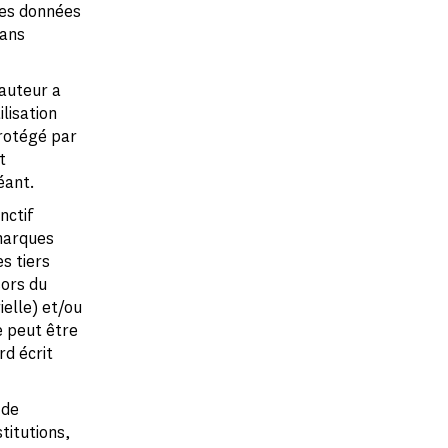
les données
sans
 auteur a
lisation
rotégé par
t
éant.
nctif
marques
s tiers
ors du
ielle) et/ou
e peut être
rd écrit
 de
stitutions,