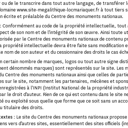
r ou de le transcrire dans tout autre langage, de transférer 
omaine www.site-megalithique-locmariaquer.fr à tout tiers 
ion écrite et préalable du Centre des monuments nationaux.
: Conformément au code de la propriété intellectuelle, tout
pect de son nom et de l'intégrité de son œuvre. Ainsi toute uti
risée par le Centre des monuments nationaux de contenu p
a propriété intellectuelle devra être faite sans modification e
e nom de son auteur et du cessionnaire des droits le cas éch
n certain nombre de marques, logos ou tout autre signe disti
ment dénommés marques) sont représentés sur le site. Les 
du Centre des monuments nationaux ainsi que celles de partie
s sur le site, notamment les partenaires, mécènes et spons
registrées à l'INPI (Institut National de la propriété industr
r le droit d'auteur. Rien de ce qui est contenu dans le site n
uté ou exploité sous quelle que forme que ce soit sans un acco
 titulaire des droits.
textes
: Le site du Centre des monuments nationaux propose
ns vers d'autres sites, essentiellement des sites officiels (in