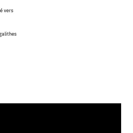
né vers
galithes