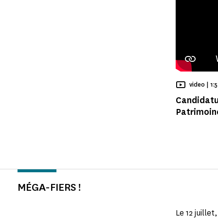
Te
video |
1:
Candidatu
Patrimoin
MÉGA-FIERS !
Le 12 juill