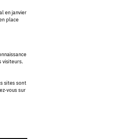
l en janvier
 en place
connaissance
 visiteurs.
s sites sont
dez-vous sur