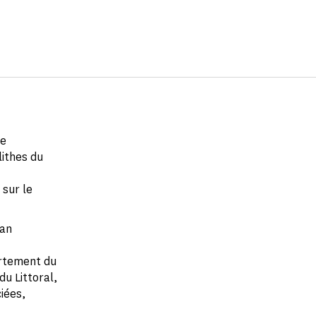
ne
lithes du
 sur le
han
artement du
u Littoral,
iées,