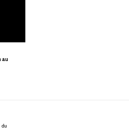
n au
s du