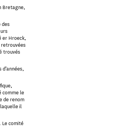
en Bretagne,
é des
eurs
é er Hroeck,
s retrouvées
té trouvés
s d’années,
fique,
ré comme le
ue de renom
aquelle il
. Le comité
,