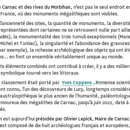
e
Carnac et des rives du Morbihan,
n’est pas le seul endroit 
France, où des monuments mégalithiques sont visibles.
’ancienneté des sites, la quantité de monuments, la diversit
représentées dont certaines ne se retrouvent nulle part aill
dés), la monumentalité des trois tumuli exceptionnels (Man
Michel et Tumiac), la singularité et l’abondance des gravure
 par exemple), la richesse archéologique des objets qui ont é
tes… en font un ensemble véritablement unique au monde.
ts éléments combinés ont contribué à créer, il y a des millier
symbolique tourné vers les littoraux.
e classement était porté par
Yves Coppens
, immense scienti
t connu, l’un des découvreurs de Lucy, longtemps considé
'australopithèque le plus ancien de l'humanité, paléontolog
amoureux des mégalithes de Carnac, jusqu’à juin 2022, date à l
és.
on
est aujourd’hui
présidée par Olivier Lepick, Maire de Carnac
e est composé de dix-huit archéologues français et européens