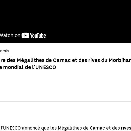
mps de Lecture
52 min
re des Mégalithes de Carnac et des rives du Morbiha
e mondial de l'UNESCO
et, l’UNESCO annoncé que
les Mégalithes de Carnac et des rive