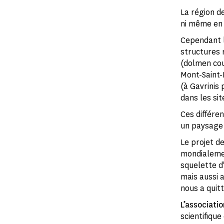
La région d
ni même en 
Cependant l
structures 
(dolmen cou
Mont-Saint-
(à Gavrinis
dans les si
Ces différen
un paysage 
Le projet d
mondialemen
squelette d
mais aussi 
nous a quitt
L’associati
scientifiqu