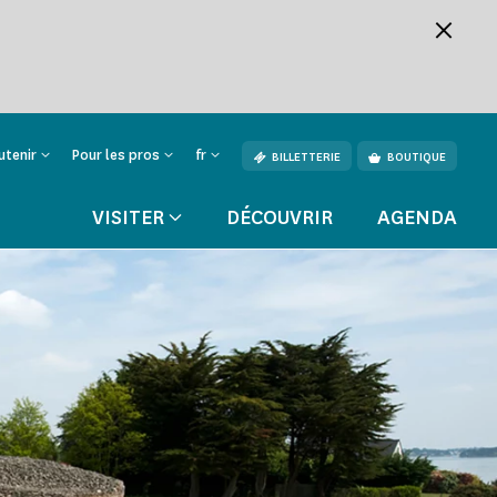
utenir
Pour les pros
fr
BILLETTERIE
BOUTIQUE
VISITER
DÉCOUVRIR
AGENDA